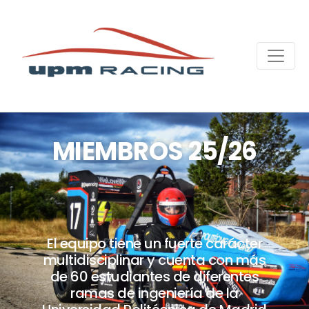
MIEMBROS 25/26
El equipo tiene un fuerte carácter
multidisciplinar y cuenta con más
de 60 estudiantes de diferentes
ramas de ingeniería de la